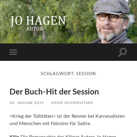
Jo
Hagen
Suchfe
Mobile-
ein-/a
Menü
ein-/ausblenden
SCHLAGWORT:
SESSION
Der Buch-Hit der Session
28. JANUAR 2019
/
KEINE KOMMENTARE
>Krieg der Tollitäten< ist der Renner bei Karnevalisten
und Menschen mit Feinsinn für Satire.
Köln
Die Romansatire des Kölner Autors Jo Hagen