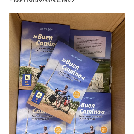
E-Book-ISBN 9783753419022