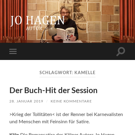
Jo
Hagen
Suchfe
Mobile-
ein-/a
Menü
ein-/ausblenden
SCHLAGWORT:
KAMELLE
Der Buch-Hit der Session
28. JANUAR 2019
/
KEINE KOMMENTARE
>Krieg der Tollitäten< ist der Renner bei Karnevalisten
und Menschen mit Feinsinn für Satire.
Köln
Die Romansatire des Kölner Autors Jo Hagen